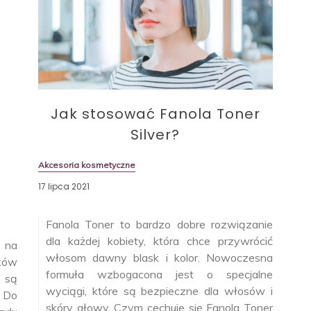
Jak stosować Fanola Toner
Silver?
Akcesoria kosmetyczne
17 lipca 2021
Fanola Toner to bardzo dobre rozwiązanie
dla każdej kobiety, która chce przywrócić
a na
włosom dawny blask i kolor. Nowoczesna
ków
formuła wzbogacona jest o specjalne
e są
wyciągi, które są bezpieczne dla włosów i
. Do
skóry głowy. Czym cechuje się Fanola Toner