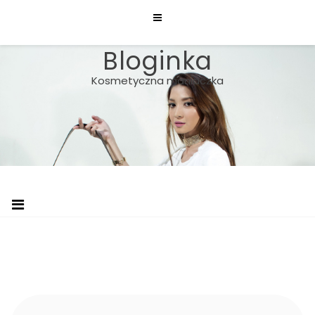
Skip
to
content
Bloginka
Kosmetyczna maniaczka