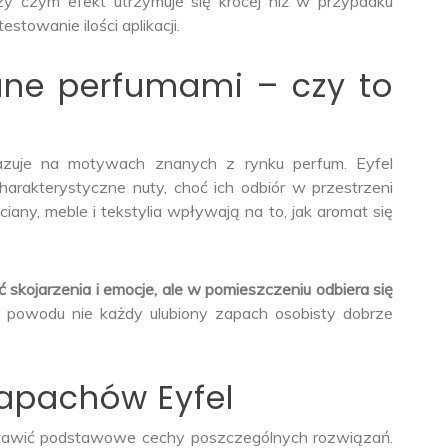
y czym efekt utrzymuje się krócej niż w przypadku
testowanie ilości aplikacji.
ane perfumami – czy to
azuje na motywach znanych z rynku perfum. Eyfel
arakterystyczne nuty, choć ich odbiór w przestrzeni
iany, meble i tekstylia wpływają na to, jak aromat się
skojarzenia i emocje, ale w pomieszczeniu odbiera się
 powodu nie każdy ulubiony zapach osobisty dobrze
apachów Eyfel
stawić podstawowe cechy poszczególnych rozwiązań.