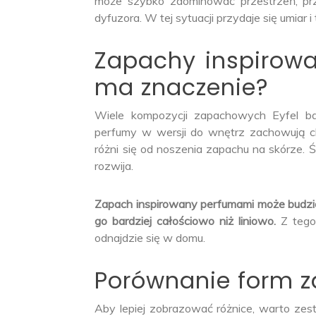
może szybko zdominować przestrzeń, prz
dyfuzora. W tej sytuacji przydaje się umiar i 
Zapachy inspirow
ma znaczenie?
Wiele kompozycji zapachowych Eyfel b
perfumy w wersji do wnętrz zachowują ch
różni się od noszenia zapachu na skórze. Śc
rozwija.
Zapach inspirowany perfumami może budzić 
go bardziej całościowo niż liniowo.
Z tego
odnajdzie się w domu.
Porównanie form z
Aby lepiej zobrazować różnice, warto ze