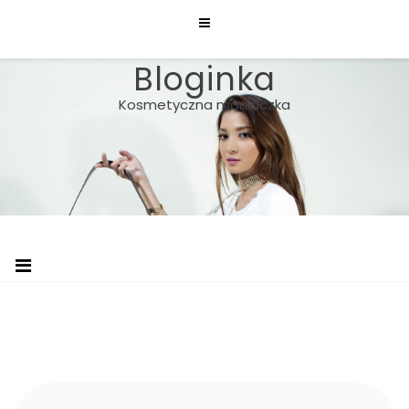
Skip
to
content
Bloginka
Kosmetyczna maniaczka