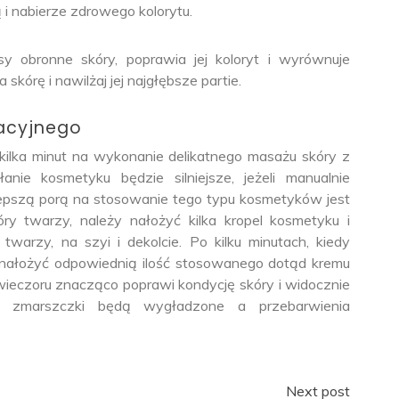
i nabierze zdrowego kolorytu.
 obronne skóry, poprawia jej koloryt i wyrównuje
kórę i nawilżaj jej najgłębsze partie.
acyjnego
kilka minut na wykonanie delikatnego masażu skóry z
nie kosmetyku będzie silniejsze, jeżeli manualnie
epszą porą na stosowanie tego typu kosmetyków jest
y twarzy, należy nałożyć kilka kropel kosmetyku i
warzy, na szyi i dekolcie. Po kilku minutach, kiedy
 nałożyć odpowiednią ilość stosowanego dotąd kremu
ieczoru znacząco poprawi kondycję skóry i widocznie
e zmarszczki będą wygładzone a przebarwienia
Next post