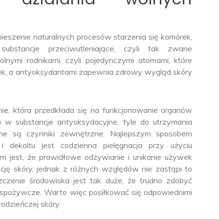
pieszenie naturalnych procesów starzenia się komórek,
ubstancje przeciwutleniające, czyli tak zwane
ymi rodnikami, czyli pojedynczymi atomami, które
łek, a antyoksydantami zapewnia zdrowy wygląd skóry
ie, która przedkłada się na funkcjonowanie organów
a w substancje antyoksydacyjne, tyle do utrzymania
bne są czynniki zewnętrzne. Najlepszym sposobem
i dekoltu jest codzienna pielęgnacja przy użyciu
m jest, że prawidłowe odżywianie i unikanie używek
ę skóry, jednak z różnych względów nie zastąpi to
szczenie środowiska jest tak duże, że trudno zdobyć
 spożywcze. Warto więc posiłkować się odpowiednimi
odzieńczej skóry.