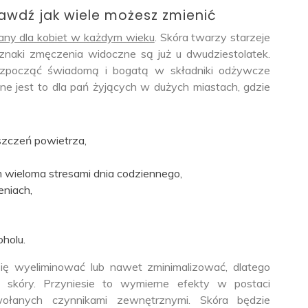
awdź jak wiele możesz zmienić
any dla kobiet w każdym wieku
. Skóra twarzy starzeje
 oznaki zmęczenia widoczne są już u dwudziestolatek.
rozpocząć świadomą i bogatą w składniki odżywcze
ne jest to dla pań żyjących w dużych miastach, gdzie
szczeń powietrza,
 wieloma stresami dnia codziennego,
niach,
holu.
ię wyeliminować lub nawet zminimalizować, dlatego
 skóry. Przyniesie to wymierne efekty w postaci
łanych czynnikami zewnętrznymi. Skóra będzie