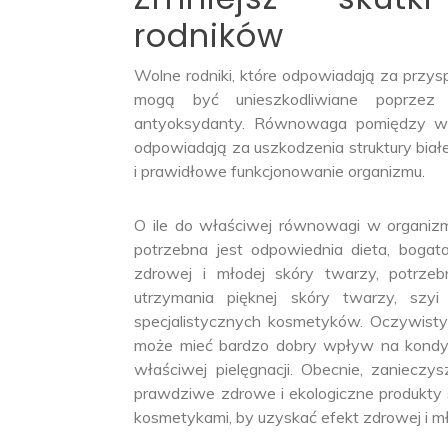
rodników
Wolne rodniki, które odpowiadają za przys
mogą być unieszkodliwiane poprzez s
antyoksydanty. Równowaga pomiędzy woln
odpowiadają za uszkodzenia struktury bia
i prawidłowe funkcjonowanie organizmu.
O ile do właściwej równowagi w organizm
potrzebna jest odpowiednia dieta, bogat
zdrowej i młodej skóry twarzy, potrze
utrzymania pięknej skóry twarzy, szyi 
specjalistycznych kosmetyków. Oczywisty
może mieć bardzo dobry wpływ na kondycj
właściwej pielęgnacji. Obecnie, zanieczy
prawdziwe zdrowe i ekologiczne produkty
kosmetykami, by uzyskać efekt zdrowej i mł