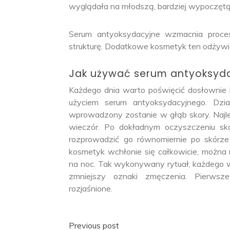
wyglądała na młodszą, bardziej wypoczętą 
Serum antyoksydacyjne wzmacnia procesy
strukturę. Dodatkowe kosmetyk ten odżywia s
Jak używać serum antyoksyd
Każdego dnia warto poświęcić dosłownie 
użyciem serum antyoksydacyjnego. Działa
wprowadzony zostanie w głąb skory. Najl
wieczór. Po dokładnym oczyszczeniu skór
rozprowadzić go równomiernie po skórze t
kosmetyk wchłonie się całkowicie, można
na noc. Tak wykonywany rytuał, każdego w
zmniejszy oznaki zmęczenia. Pierwsz
rozjaśnione.
Nawigacja
Previous post