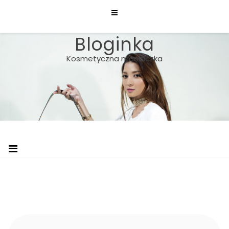
Skip
to
content
Bloginka
Kosmetyczna maniaczka