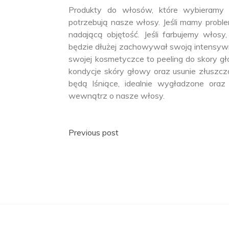
Produkty do włosów, które wybieramy
potrzebują nasze włosy. Jeśli mamy probl
nadającą objętość. Jeśli farbujemy włos
będzie dłużej zachowywał swoją intensywn
swojej kosmetyczce to peeling do skory gł
kondycje skóry głowy oraz usunie złuszcza
będą lśniące, idealnie wygładzone oraz
wewnątrz o nasze włosy.
Nawigacja
Previous post
wpisu