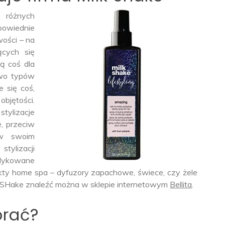
 różnych
powiednie
wości – na
ących się
ą coś dla
two typów
 się coś,
objętości.
tylizacje
, przeciw
 w swoim
tylizacji
edykowane
ukty home spa – dyfuzory zapachowe, świece, czy żele
lk SHake znaleźć można w sklepie internetowym
Bellita
.
brać?