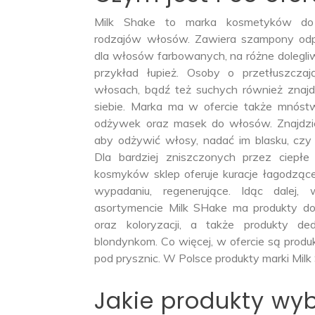
Milk Shake to marka kosmetyków do
rodzajów włosów. Zawiera szampony od
dla włosów farbowanych, na różne dolegli
przykład łupież. Osoby o przetłuszczaj
włosach, bądź też suchych również znajd
siebie. Marka ma w ofercie także mnós
odżywek oraz masek do włosów. Znajdzie
aby odżywić włosy, nadać im blasku, czy 
Dla bardziej zniszczonych przez ciepłe s
kosmyków sklep oferuje kuracje łagodzące
wypadaniu, regenerujące. Idąc dalej,
asortymencie Milk SHake ma produkty do s
oraz koloryzacji, a także produkty d
blondynkom. Co więcej, w ofercie są prod
pod prysznic. W Polsce produkty marki Mi
Jakie produkty wy