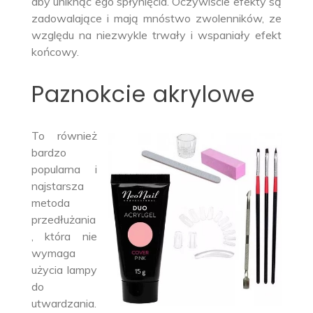
aby uniknąć ego spłynięcia. Oczywiście efekty są
zadowalające i mają mnóstwo zwolenników, ze
względu na niezwykle trwały i wspaniały efekt
końcowy.
Paznokcie akrylowe
To również
bardzo
popularna i
najstarsza
metoda
przedłużania
, która nie
wymaga
użycia lampy
do
utwardzania.