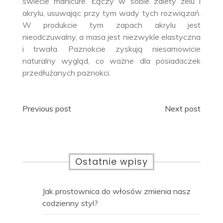
świecie manicure. Łączy w sobie zalety żelu i
akrylu, usuwając przy tym wady tych rozwiązań.
W produkcie tym zapach akrylu jest
nieodczuwalny, a masa jest niezwykle elastyczna
i trwała. Paznokcie zyskują niesamowicie
naturalny wygląd, co ważne dla posiadaczek
przedłużanych paznokci.
Nawigacja
Previous post
Next post
wpisu
Ostatnie wpisy
Jak prostownica do włosów zmienia nasz
codzienny styl?