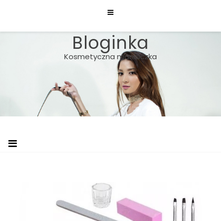
Skip
to
content
Bloginka
Kosmetyczna maniaczka