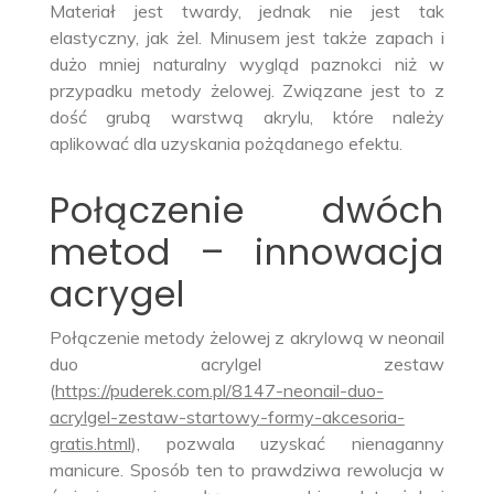
Materiał jest twardy, jednak nie jest tak
elastyczny, jak żel. Minusem jest także zapach i
dużo mniej naturalny wygląd paznokci niż w
przypadku metody żelowej. Związane jest to z
dość grubą warstwą akrylu, które należy
aplikować dla uzyskania pożądanego efektu.
Połączenie dwóch
metod – innowacja
acrygel
Połączenie metody żelowej z akrylową w neonail
duo acrylgel zestaw
(
https://puderek.com.pl/8147-neonail-duo-
acrylgel-zestaw-startowy-formy-akcesoria-
gratis.html
), pozwala uzyskać nienaganny
manicure. Sposób ten to prawdziwa rewolucja w