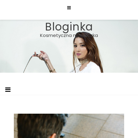
Skip
to
content
Bloginka
Kosmetyczna maniaczka