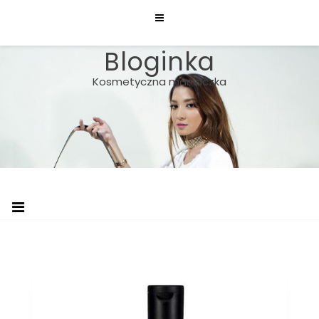
Skip
to
content
Bloginka
Kosmetyczna maniaczka