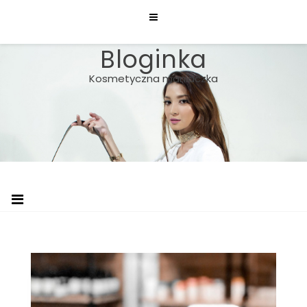
Skip
to
content
Bloginka
Kosmetyczna maniaczka