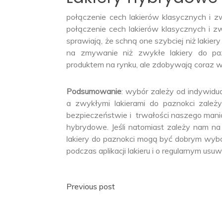
połączenie cech lakierów klasycznych i z
połączenie cech lakierów klasycznych i zw
sprawiają, że schną one szybciej niż lakier
na zmywanie niż zwykłe lakiery do p
produktem na rynku, ale zdobywają coraz w
Podsumowanie
: wybór zależy od indywidu
a zwykłymi lakierami do paznokci zależy
bezpieczeństwie i trwałości naszego manic
hybrydowe. Jeśli natomiast zależy nam na
lakiery do paznokci mogą być dobrym wyb
podczas aplikacji lakieru i o regularnym us
Nawigacja
Previous post
wpisu