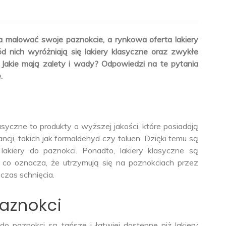
a malować swoje paznokcie, a rynkowa oferta lakiery
d nich wyróżniają się lakiery klasyczne oraz zwykłe
? Jakie mają zalety i wady? Odpowiedzi na te pytania
.
asyczne to produkty o wyższej jakości, które posiadają
cji, takich jak formaldehyd czy toluen. Dzięki temu są
lakiery do paznokci. Ponadto, lakiery klasyczne są
, co oznacza, że utrzymują się na paznokciach przez
czas schnięcia.
paznokci
do paznokci są tańsze i łatwiej dostępne niż lakiery