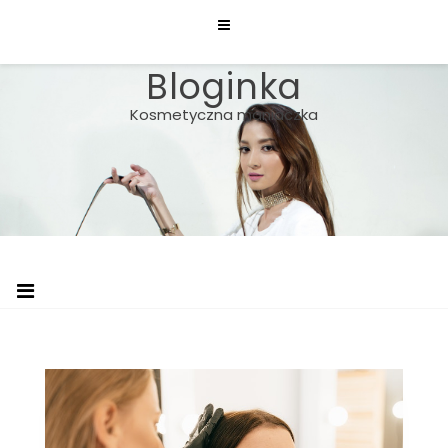
Skip
to
content
Bloginka
Kosmetyczna maniaczka