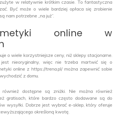
żyte w relatywnie krótkim czasie. To fantastyczna
dzać. Być może o wiele bardziej opłaca się zrobienie
są nam potrzebne „na już”.
osmetyki online w
h
e o wiele korzystniejsze ceny, niż sklepy stacjonarne.
est nieoryginalny, więc nie trzeba martwić się o
yki online z https://trena.pl/ można zapewnić sobie
 wychodzić z domu.
h również dostępne są zniżki. Nie można również
eż gratisach, które bardzo często dodawane są do
w wysyłki. Dobrze jest wybrać e-sklep, który oferuje
ewyższającego określoną kwotę.