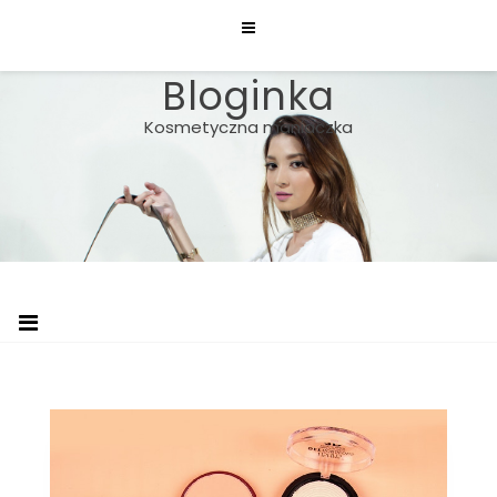
Skip
to
content
Bloginka
Kosmetyczna maniaczka