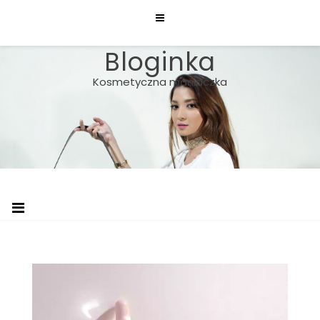
Skip
to
content
Bloginka
Kosmetyczna maniaczka