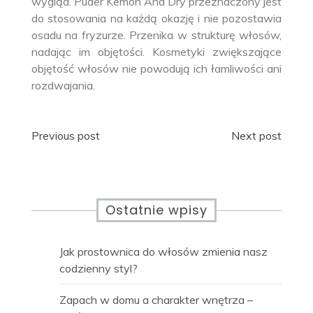
wygląd. Puder Kemon And Dry przeznaczony jest
do stosowania na każdą okazję i nie pozostawia
osadu na fryzurze. Przenika w strukturę włosów,
nadając im objętości. Kosmetyki zwiększające
objętość włosów nie powodują ich łamliwości ani
rozdwajania.
Nawigacja
Previous post
Next post
wpisu
Ostatnie wpisy
Jak prostownica do włosów zmienia nasz
codzienny styl?
Zapach w domu a charakter wnętrza –