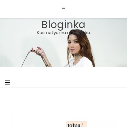
Skip
to
content
Bloginka
Kosmetyczna maniaczka