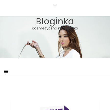
Skip
to
content
Bloginka
Kosmetyczna maniaczka