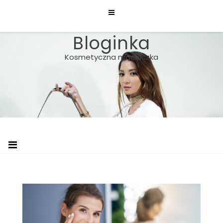
Skip
to
content
Bloginka
Kosmetyczna maniaczka