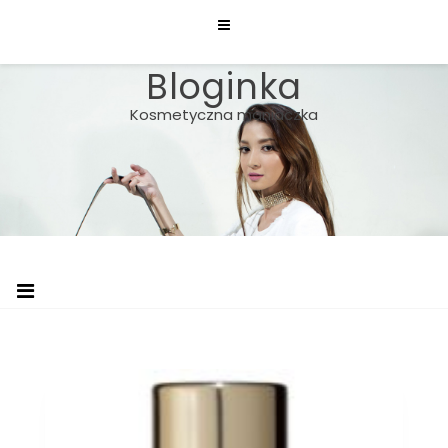
Skip
to
content
Bloginka
Kosmetyczna maniaczka