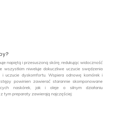
ępy?
uje napiętą i przesuszoną skórę, redukując widoczność
de wszystkim niweluje dokuczliwe uczucie swędzenia
nie i uczucie dyskomfortu. Wspiera odnowę komórek i
ozstępy powinien zawierać starannie skomponowane
ących naskórek, jak i oleje o silnym działaniu
 tym preparaty zawierają najczęściej: