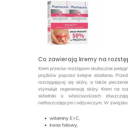
Co zawierają kremy na rozst
Krem przeciw rozstępom skutecznie pielęgn
prążków poprzez kolejne działania. Prze
rozciągającej się skóry, a także piecze
stymuluje regenerację skóry. Krem na r
składniki o właściwościach złuszczaj
natłuszczającym i odżywczym. W związku z
witaminy E i C,
kwas foliowy,