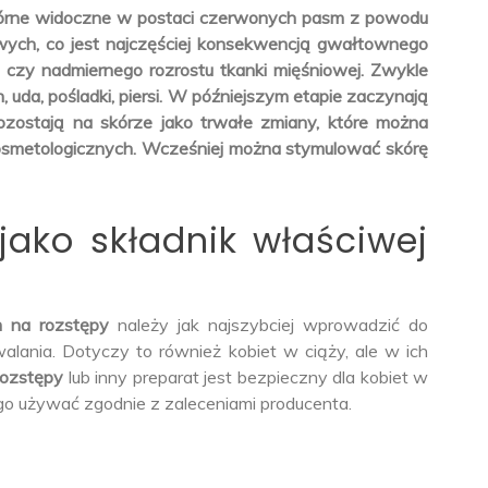
kórne widoczne w postaci czerwonych pasm z powodu
wych, co jest najczęściej konsekwencją gwałtownego
i czy nadmiernego rozrostu tkanki mięśniowej. Zwykle
h, uda, pośladki, piersi. W późniejszym etapie zaczynają
pozostają na skórze jako trwałe zmiany, które można
smetologicznych. Wcześniej można stymulować skórę
jako składnik właściwej
m na rozstępy
należy jak najszybciej wprowadzić do
rwalania. Dotyczy to również kobiet w ciąży, ale w ich
rozstępy
lub inny preparat jest bezpieczny dla kobiet w
 go używać zgodnie z zaleceniami producenta.