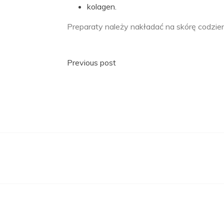
kolagen.
Preparaty należy nakładać na skórę codzie
Nawigacja
Previous post
wpisu