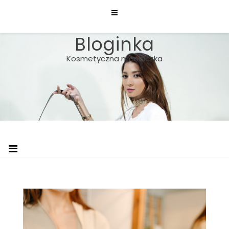
Skip
to
content
Bloginka
Kosmetyczna maniaczka