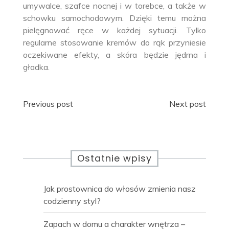
umywalce, szafce nocnej i w torebce, a także w
schowku samochodowym. Dzięki temu można
pielęgnować ręce w każdej sytuacji. Tylko
regularne stosowanie kremów do rąk przyniesie
oczekiwane efekty, a skóra będzie jędrna i
gładka.
Nawigacja
Previous post
Next post
wpisu
Ostatnie wpisy
Jak prostownica do włosów zmienia nasz
codzienny styl?
Zapach w domu a charakter wnętrza –