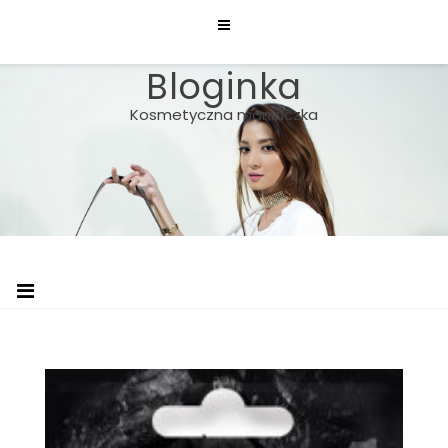
Skip
to
content
Bloginka
Kosmetyczna maniaczka