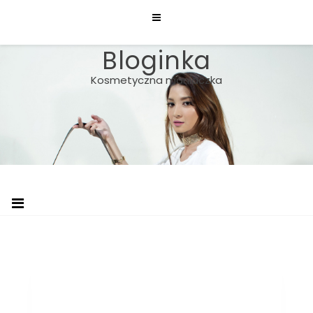
Skip
to
content
Bloginka
Kosmetyczna maniaczka