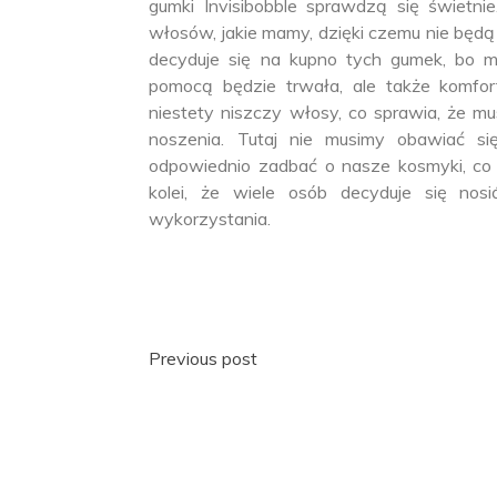
gumki Invisibobble sprawdzą się świetn
włosów, jakie mamy, dzięki czemu nie będą
decyduje się na kupno tych gumek, bo m
pomocą będzie trwała, ale także komfo
niestety niszczy włosy, co sprawia, że mu
noszenia. Tutaj nie musimy obawiać s
odpowiednio zadbać o nasze kosmyki, co
kolei, że wiele osób decyduje się no
wykorzystania.
Nawigacja
Previous post
wpisu