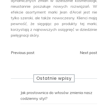
dynamicznych zmian w dziedzinie kosmetologii,
nieustannie poszukuje nowych rozwiązań. W
efekcie asortyment marki Jean d’Arcel jest nie
tylko szeroki, ale także nowoczesny. Klienci mają
pewność, że sięgając po produkty tej marki,
korzystają z najnowszych osiągnięć w dziedzinie
pielęgnacji skóry.
Nawigacja
Previous post
Next post
wpisu
Ostatnie wpisy
Jak prostownica do włosów zmienia nasz
codzienny styl?