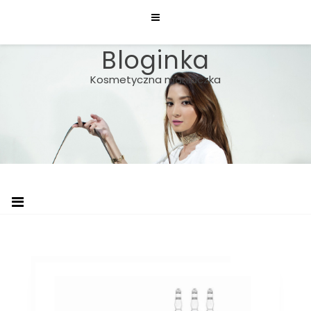
Skip
to
content
Bloginka
Kosmetyczna maniaczka