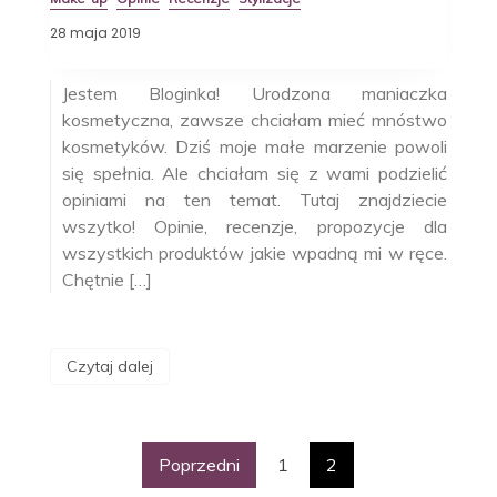
28 maja 2019
Jestem Bloginka! Urodzona maniaczka
kosmetyczna, zawsze chciałam mieć mnóstwo
kosmetyków. Dziś moje małe marzenie powoli
się spełnia. Ale chciałam się z wami podzielić
opiniami na ten temat. Tutaj znajdziecie
wszytko! Opinie, recenzje, propozycje dla
wszystkich produktów jakie wpadną mi w ręce.
Chętnie […]
Czytaj dalej
Stronicowani
Poprzedni
1
2