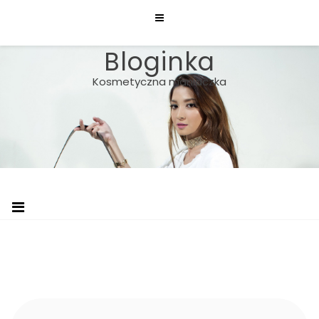
Skip
to
content
Bloginka
Kosmetyczna maniaczka