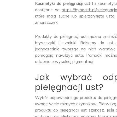
Kosmetyki do pielęgnacji ust
to kosmetyki,
dostępne na
https://byhealth.pl/pielegnacj
które mają suche lub spierzchnięte usta
zmarszczek.
Produkty do pielęgnacji ust można znaleźć
błyszczyki i szminki. Balsamy do ust 
jednocześnie tworząc na nich warstwę 
pomagają nawilżyć usta. Pomadki można 
odcienie o wysokiej pigmentacji.
Jak wybrać odp
pielęgnacji ust?
Wybór odpowiedniego produktu do pielęgna
uwagę wiele różnych czynników. Pierwszą rze
produktu do pielęgnacji ust szukasz. Jeśli
wzbogacony olejkami i woskami, które zape