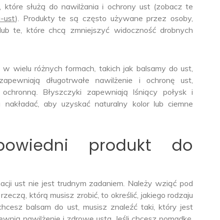
 które służą do nawilżania i ochrony ust (zobacz te
a-ust
). Produkty te są często używane przez osoby,
 lub te, które chcą zmniejszyć widoczność drobnych
 w wielu różnych formach, takich jak balsamy do ust,
zapewniają długotrwałe nawilżenie i ochronę ust,
ochronną. Błyszczyki zapewniają lśniący połysk i
nakładać, aby uzyskać naturalny kolor lub ciemne
owiedni produkt do
cji ust nie jest trudnym zadaniem. Należy wziąć pod
czą, którą musisz zrobić, to określić, jakiego rodzaju
 chcesz balsam do ust, musisz znaleźć taki, który jest
wnią nawilżenie i zdrowe usta. Jeśli chcesz pomadkę,